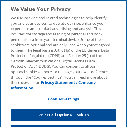
We Value Your Privacy
We use ‘cookies’ and related technologies to help identify
you and your devices, to operate our site, enhance your
experience and conduct advertising and analysis. This
includes the storage and reading of personal and non-
personal data from your terminal device. Some of these
cookies are optional and are only used when you’ve agreed
to them. The legal basis is Art. 6 (1a) of the EU General Data
Protection Regulation (GDPR) and Section 25 (1) of the
German Telecommunications Digital Services Data
Protection Act (TDDDG). You can consent to all our
optional cookies at once, or manage your own preferences
through the “Cookies Settings”. You can read more about
these uses in our
Privacy Statement / Company
Information.
Cookies Settings
Reject all Optional Cookies