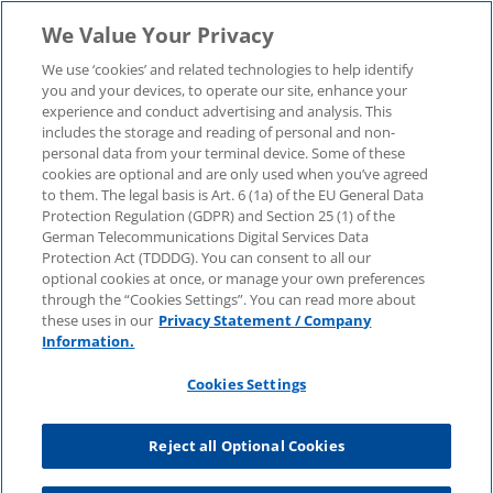
We Value Your Privacy
We use ‘cookies’ and related technologies to help identify
you and your devices, to operate our site, enhance your
experience and conduct advertising and analysis. This
includes the storage and reading of personal and non-
personal data from your terminal device. Some of these
cookies are optional and are only used when you’ve agreed
to them. The legal basis is Art. 6 (1a) of the EU General Data
Protection Regulation (GDPR) and Section 25 (1) of the
German Telecommunications Digital Services Data
Protection Act (TDDDG). You can consent to all our
optional cookies at once, or manage your own preferences
through the “Cookies Settings”. You can read more about
these uses in our
Privacy Statement / Company
Information.
Cookies Settings
Reject all Optional Cookies