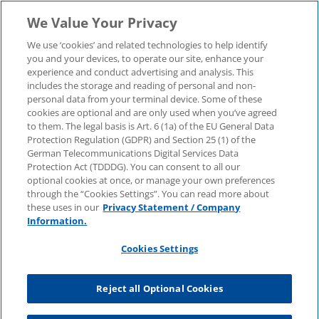
We Value Your Privacy
We use ‘cookies’ and related technologies to help identify
you and your devices, to operate our site, enhance your
experience and conduct advertising and analysis. This
includes the storage and reading of personal and non-
personal data from your terminal device. Some of these
cookies are optional and are only used when you’ve agreed
to them. The legal basis is Art. 6 (1a) of the EU General Data
Protection Regulation (GDPR) and Section 25 (1) of the
German Telecommunications Digital Services Data
Protection Act (TDDDG). You can consent to all our
optional cookies at once, or manage your own preferences
through the “Cookies Settings”. You can read more about
these uses in our
Privacy Statement / Company
Information.
Cookies Settings
Reject all Optional Cookies